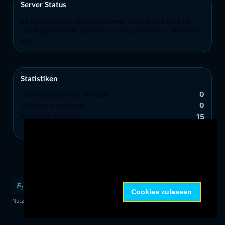
Server Status
Es existiert kein Standardserver. Bitte wähle einen in
der Registerkarte StaffCP -> Integrationen -> Minecraft
aus.
Statistiken
Gesamtanzahl der Threads
0
Beiträge insgesamt
0
Benutzer registriert
15
Letztes Mitglied
ypdkzoenug
Diese Website verwendet Cookies, um Ihr
Surferlebnis zu verbessern.
Mehr Information
FUNLEGACY
F
L
© FunLEGACY 2026 · Powered by NamelessMC
Cookies verbieten
Cookies zulassen
Nutzungsbedingungen
Datenschutzerklärung
Impressum
FunBuilder Cloud