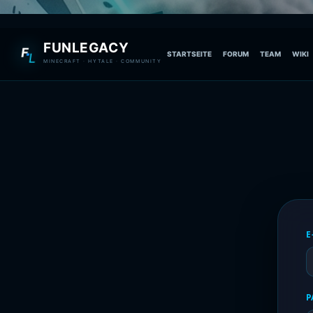
FUNLEGACY
F
STARTSEITE
FORUM
TEAM
WIKI
L
MINECRAFT · HYTALE · COMMUNITY
E
P