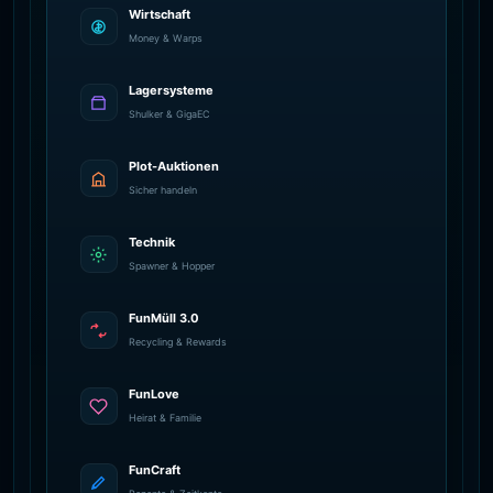
Wirtschaft
Money & Warps
Lagersysteme
Shulker & GigaEC
Plot-Auktionen
Sicher handeln
Technik
Spawner & Hopper
FunMüll 3.0
Recycling & Rewards
FunLove
Heirat & Familie
FunCraft